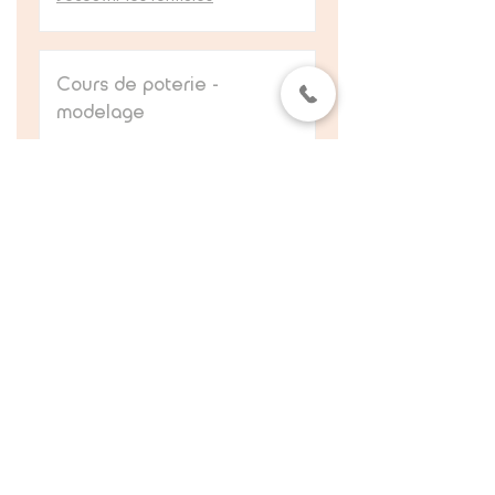
Cours de poterie -
modelage
Apprendre les différentes techniques
de modelage
Chargement des jours...
2 h 30 min
Réserver
Découvrir les formules
Inscrivez-vous pour connaitre notre actualité !
S'abonner