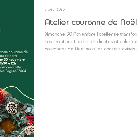
7 déc. 2025
Atelier couronne de Noël
Dimanche 30 Novembre l'atelier se transforma
ses créations florales déclicates et coloré
couronnes de Noël sous les conseils avisé
heure et demie, sapin, eucalyptus, blé, feui
ainsi qu'une multitude de petits accessoir
pour créer de magnifiques couronnes, parfa
de "fait-main" à votre décoration intérieure 