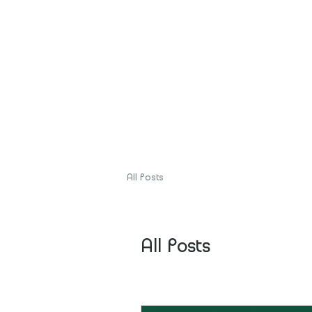
a
M'identifier
L'atelier
Les créat
All Posts
All Posts