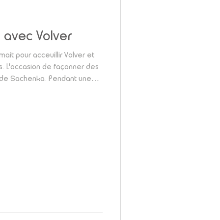
 avec Volver
it pour acceuillir Volver et
es. L'occasion de façonner des
s de Sachenka. Pendant une
llage doré, cuivré ou argenté
es de Noël ont été assemblés
ites pour ajouter une touche
! Le