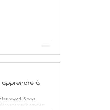
r apprendre à
 lieu samedi 15 mars.
découvrir pour la première...