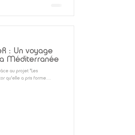
ieR : Un voyage
 la Méditerranée
râce au projet "Les
Partisanes", initié par @caroline_pelletti_victor qu'elle a pris forme....