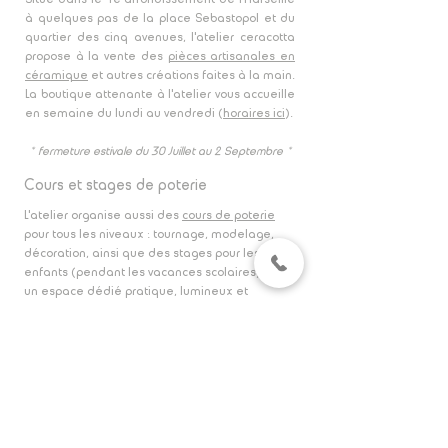
à quelques pas de la place Sebastopol et du
quartier des cinq avenues, l'atelier ceracotta
propose à la vente des
pièces artisanales en
céramique
et autres créations faites à la main.
La boutique attenante à l'atelier vous accueille
en semaine du
lundi
au vendredi (
horaires ici
).
* fermeture estivale du 30 Juillet au 2 Septembre
*
Cours et stages de poterie
L'atelier organise aussi des
cours de poterie
pour tous les niveaux : tournage, modelage,
décoration, ainsi que des stages pour les
enfants (
pendant
les vacances scolaires) dans
un espace dédié pratique, lumineux et
climatisé
!
Vous souhaitez privatiser notre lieu pour un
événement privé ou un atelier d'artisanat ?
N'hésitez pas à nous envoyer un email ou venir
nous rencontrer sur place.​
A bientôt,
Laetitia -
céramiste à Marseille